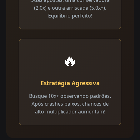
Duas apostas: uma conservadora
(2.0x) e outra arriscada (5.0x+).
Equilíbrio perfeito!
🔥
Estratégia Agressiva
Busque 10x+ observando padrões.
Após crashes baixos, chances de
alto multiplicador aumentam!