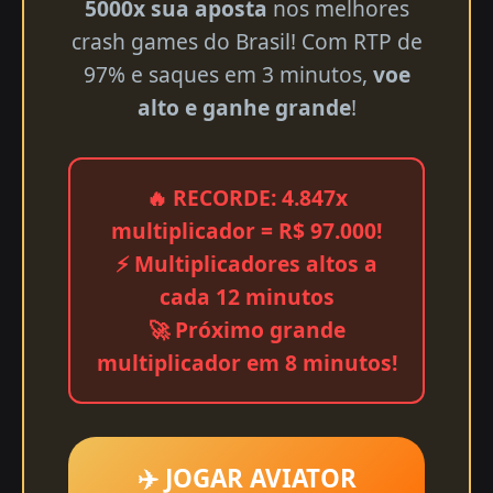
5000x sua aposta
nos melhores
crash games do Brasil! Com RTP de
97% e saques em 3 minutos,
voe
alto e ganhe grande
!
🔥 RECORDE: 4.847x
multiplicador = R$ 97.000!
⚡ Multiplicadores altos a
cada 12 minutos
🚀 Próximo grande
multiplicador em 8 minutos!
✈️ JOGAR AVIATOR