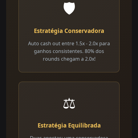
🛡️
Estratégia Conservadora
Auto cash out entre 1.5x - 2.0x para
ganhos consistentes. 80% dos
rounds chegam a 2.0x!
⚖️
Estratégia Equilibrada