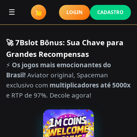
☰
LOGIN
CADASTRO
🚀 7Bslot Bônus: Sua Chave para
Grandes Recompensas
⚡
Os jogos mais emocionantes do
Brasil!
Aviator original, Spaceman
exclusivo com
multiplicadores até 5000x
e RTP de 97%. Decole agora!