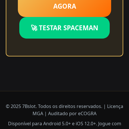
AGORA
🚀 TESTAR SPACEMAN
© 2025 7Bslot. Todos os direitos reservados. | Licença
MGA | Auditado por eCOGRA
Disponível para Android 5.0+ e iOS 12.0+. Jogue com