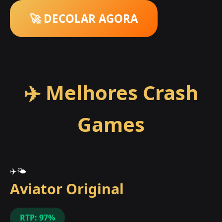
🚀 DECOLAR AGORA
✈️ Melhores Crash
Games
✈️🌤️
Aviator Original
RTP: 97%