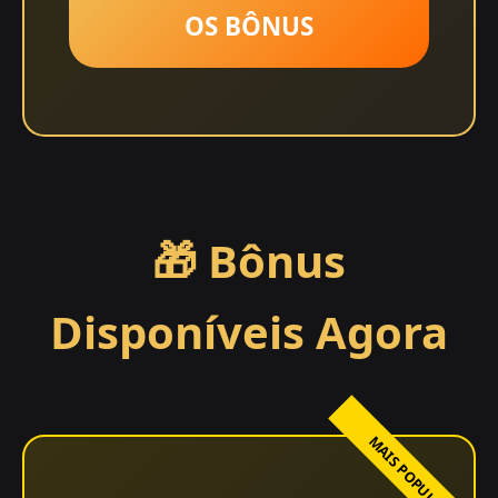
OS BÔNUS
🎁 Bônus
Disponíveis Agora