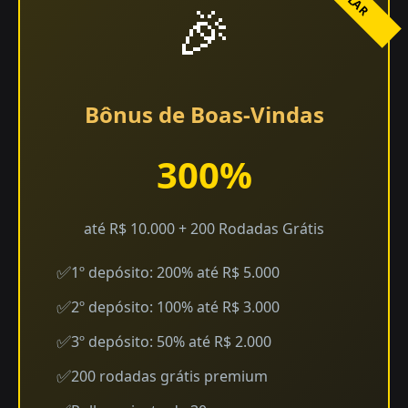
🎉
Bônus de Boas-Vindas
300%
até R$ 10.000 + 200 Rodadas Grátis
1º depósito: 200% até R$ 5.000
2º depósito: 100% até R$ 3.000
3º depósito: 50% até R$ 2.000
200 rodadas grátis premium