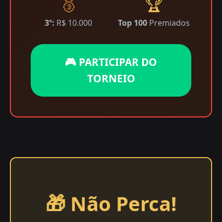
🥉
🏆
3º:
R$ 10.000
Top 100
Premiados
🎮 PARTICIPAR DO
TORNEIO
🎁 Não Perca!