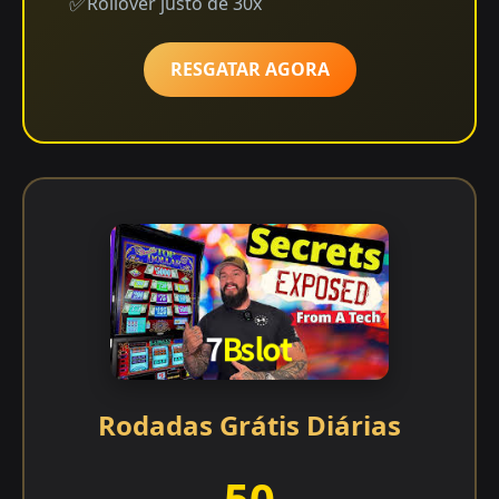
Rollover justo de 30x
RESGATAR AGORA
Rodadas Grátis Diárias
50