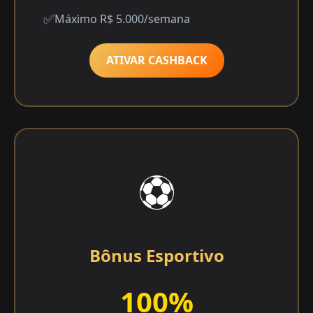
Máximo R$ 5.000/semana
ATIVAR CASHBACK
⚽
Bônus Esportivo
100%