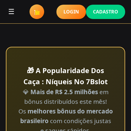
☰
LOGIN
CADASTRO
🎁 A Popularidade Dos
Caça : Níqueis No 7Bslot
💎
Mais de R$ 2.5 milhões
em
bônus distribuídos este mês!
Os
melhores bônus do mercado
brasileiro
com condições justas
e saques rápidos.