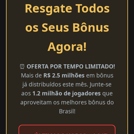
Resgate Todos
os Seus Bônus
Agora!
⏰
OFERTA POR TEMPO LIMITADO!
Mais de
R$ 2.5 milhões
em bônus
já distribuídos este mês. Junte-se
aos
1.2 milhão de jogadores
que
aproveitam os melhores bônus do
Brasil!